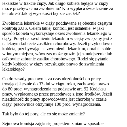
lekarskie w trakcie ciąży. Jak długo kobieta będąca w ciąży
może przebywać na zwolnieniu? Kto wypłaca świadczenie za
ten okres? Jakiej wysokości będzie zasiłek?
Zwolnienia lekarskie w ciąży poddawane są obecnie częstym
kontrolą ZUS. Celem takiej kontroli jest ustalenie, w jaki
sposób kobieta wykorzystuje okres zwolnienia lekarskiego w
ciąży. Pobyt na zwolnieniu lekarskim w ciąży związany jest z
należnym kobiecie zasiłkiem chorobowy. Jeżeli przykładowo
kobieta, przebywając na zwolnieniu lekarskim, dorabia sobie
w innym miejscu, wówczas może grozić jej zmniejszenie lub
całkowite zabranie zasiłku chorobowego. Rodzi się pytanie
kiedy kobiecie w ciąży przysługuje prawo do zwolnienia
lekarskiego?
Co do zasady pracownik za czas niezdolności do pracy
trwającej łącznie do 33 dni w ciągu roku, zachowuje prawo
do 80 proc. wynagrodzenia na podstawie art. 92 Kodeksu
pracy, wypłacanego przez pracodawcę z jego środków. Jeżeli
niezdolność do pracy spowodowana jest chorobą w czasie
ciąży, pracownica otrzymuje 100 proc. wynagrodzenia.
Tak było do tej pory, ale co się może zmienić?
Sejmowa komisja zajęła się projektem zmian w sposobie