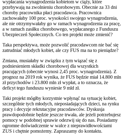
wypłacania wynagrodzenia kobietom w ciąży, które
przebywają na zwolnieniu chorobowym. Obecnie za 33 dni
choroby pracownika płaci pracodawca. Pracownica
zachowałaby 100 proc. wysokości swojego wynagrodzenia,
ale nie otrzymywałaby go w ramach wynagrodzenia za pracę,
a w ramach zasiłku chorobowego, wypłacanego z Funduszu
Ubezpieczeń Społecznych. Co ten projekt może zmienić?
Taka perspektywa, może pozwolić pracodawcom nie bać się
zatrudniać młodych kobiet, ale czy FUS ma na to pieniądze?
Zmiana, musiałaby w związku z tym wiązać się z
podniesieniem składki chorobowej dla wszystkich
pracujących (obecnie wynosi 2,45 proc. wynagrodzenia). Z
prognoz na 2019 rok wynika, że FUS będzie miał 14.800 mln
zł przychodów i 23.800 mln zł wypłat, a to oznacza, że
deficyt tego funduszu wyniesie 9 mld zł.
Taki projekt mógłby korzystnie wpłynąć na sytuację kobiet,
szczególnie tych młodych, nieposiadających dzieci, na rynku
pracy i decyzje rekrutacyjne pracodawców. Dyskusja
prawdopodobnie będzie jeszcze trwała, ale jeżeli potrzebujesz
pomocy w podobnej sprawie odezwij się do nas. Posiadamy
ogromne doświadczenie w walce z nieprawidłowościami
ZUS i chętnie pomożemy. Zapraszamy do kontaktu.