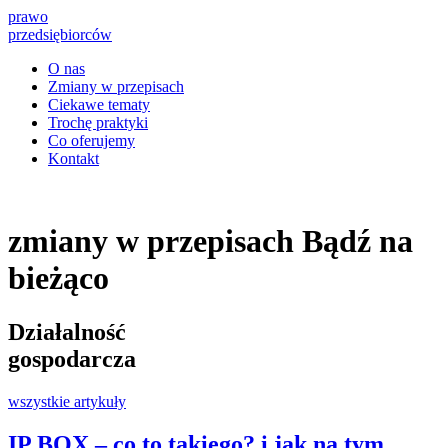
prawo
przedsiębiorców
O nas
Zmiany w przepisach
Ciekawe tematy
Trochę praktyki
Co oferujemy
Kontakt
zmiany w przepisach
Bądź na
bieżąco
Działalność
gospodarcza
wszystkie artykuły
IP BOX – co to takiego? i jak na tym