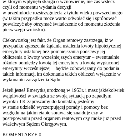
w którym wpłynęła skarga o wznowienie, nie zaś wstecz
czyli od momentu wydania decyzji
w przedmiocie rozstrzygnięcia z tytułu wieku powszechnego
(w takim przypadku może warto odwołać się i spróbować
powalczyć aby otrzymać świadczenie od momentu złożenia
pierwszego wniosku).
Ciekawostką jest fakt, że Organ rentowy zastrzega, iż w
przypadku zgłoszenia żądania ustalenia kwoty hipotetycznej
emerytury ustalonej bez pomniejszania podstawy jej
obliczenia o kwoty wcześniejszych emerytur – ewentualnie
różnicy pomiędzy kwotą tej emerytury a kwotą wypłaconej
emerytury wcześniejszej – będzie zobowiązany do podania
takich informacji im dokonania takich obliczeń wyłącznie w
wykonaniu zarządzenia Sądu.
Jeżeli jesteś Emerytką urodzoną w 1953r. i masz jakiekolwiek
wątpliwości w związku ze swoją sytuacją po zapadłym
wyroku TK zapraszamy do kontaktu, jesteśmy
w stanie udzielić wyczerpującej porady i pomocy bez
względu na jakim etapie sprawa się znajduje czy w
postepowaniu przed organem rentowym czy może już przed
właściwym Sądem Okręgowym.
KOMENTARZE
0