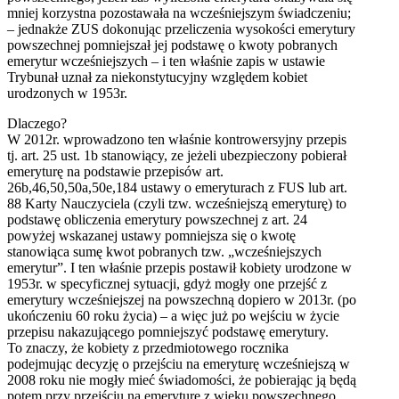
mniej korzystna pozostawała na wcześniejszym świadczeniu;
– jednakże ZUS dokonując przeliczenia wysokości emerytury
powszechnej pomniejszał jej podstawę o kwoty pobranych
emerytur wcześniejszych – i ten właśnie zapis w ustawie
Trybunał uznał za niekonstytucyjny względem kobiet
urodzonych w 1953r.
Dlaczego?
W 2012r. wprowadzono ten właśnie kontrowersyjny przepis
tj. art. 25 ust. 1b stanowiący, ze jeżeli ubezpieczony pobierał
emeryturę na podstawie przepisów art.
26b,46,50,50a,50e,184 ustawy o emeryturach z FUS lub art.
88 Karty Nauczyciela (czyli tzw. wcześniejszą emeryturę) to
podstawę obliczenia emerytury powszechnej z art. 24
powyżej wskazanej ustawy pomniejsza się o kwotę
stanowiąca sumę kwot pobranych tzw. „wcześniejszych
emerytur”. I ten właśnie przepis postawił kobiety urodzone w
1953r. w specyficznej sytuacji, gdyż mogły one przejść z
emerytury wcześniejszej na powszechną dopiero w 2013r. (po
ukończeniu 60 roku życia) – a więc już po wejściu w życie
przepisu nakazującego pomniejszyć podstawę emerytury.
To znaczy, że kobiety z przedmiotowego rocznika
podejmując decyzję o przejściu na emeryturę wcześniejszą w
2008 roku nie mogły mieć świadomości, że pobierając ją będą
potem przy przejściu na emeryturę z wieku powszechnego