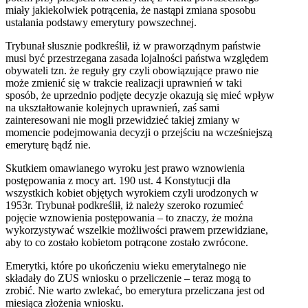
miały jakiekolwiek potrącenia, że nastąpi zmiana sposobu
ustalania podstawy emerytury powszechnej.
Trybunał słusznie podkreślił, iż w praworządnym państwie
musi być przestrzegana zasada lojalności państwa względem
obywateli tzn. że reguły gry czyli obowiązujące prawo nie
może zmienić się w trakcie realizacji uprawnień w taki
sposób, że uprzednio podjęte decyzje okazują się mieć wpływ
na ukształtowanie kolejnych uprawnień, zaś sami
zainteresowani nie mogli przewidzieć takiej zmiany w
momencie podejmowania decyzji o przejściu na wcześniejszą
emeryturę bądź nie.
Skutkiem omawianego wyroku jest prawo wznowienia
postępowania z mocy art. 190 ust. 4 Konstytucji dla
wszystkich kobiet objętych wyrokiem czyli urodzonych w
1953r. Trybunał podkreślił, iż należy szeroko rozumieć
pojęcie wznowienia postępowania – to znaczy, że można
wykorzystywać wszelkie możliwości prawem przewidziane,
aby to co zostało kobietom potrącone zostało zwrócone.
Emerytki, które po ukończeniu wieku emerytalnego nie
składały do ZUS wniosku o przeliczenie – teraz mogą to
zrobić. Nie warto zwlekać, bo emerytura przeliczana jest od
miesiąca złożenia wniosku.