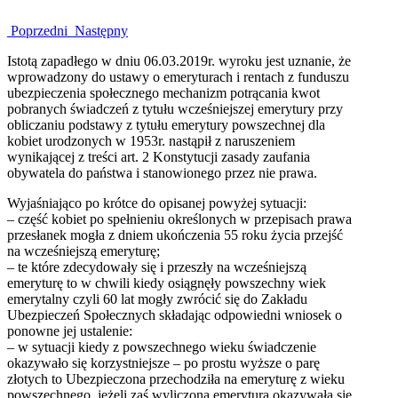
Poprzedni
Następny
Istotą zapadłego w dniu 06.03.2019r. wyroku jest uznanie, że
wprowadzony do ustawy o emeryturach i rentach z funduszu
ubezpieczenia społecznego mechanizm potrącania kwot
pobranych świadczeń z tytułu wcześniejszej emerytury przy
obliczaniu podstawy z tytułu emerytury powszechnej dla
kobiet urodzonych w 1953r. nastąpił z naruszeniem
wynikającej z treści art. 2 Konstytucji zasady zaufania
obywatela do państwa i stanowionego przez nie prawa.
Wyjaśniająco po krótce do opisanej powyżej sytuacji:
– część kobiet po spełnieniu określonych w przepisach prawa
przesłanek mogła z dniem ukończenia 55 roku życia przejść
na wcześniejszą emeryturę;
– te które zdecydowały się i przeszły na wcześniejszą
emeryturę to w chwili kiedy osiągnęły powszechny wiek
emerytalny czyli 60 lat mogły zwrócić się do Zakładu
Ubezpieczeń Społecznych składając odpowiedni wniosek o
ponowne jej ustalenie:
– w sytuacji kiedy z powszechnego wieku świadczenie
okazywało się korzystniejsze – po prostu wyższe o parę
złotych to Ubezpieczona przechodziła na emeryturę z wieku
powszechnego, jeżeli zaś wyliczona emerytura okazywała się