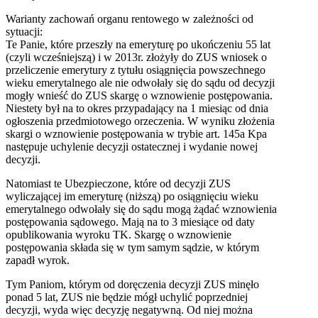
Warianty zachowań organu rentowego w zależności od
sytuacji:
Te Panie, które przeszły na emeryturę po ukończeniu 55 lat
(czyli wcześniejszą) i w 2013r. złożyły do ZUS wniosek o
przeliczenie emerytury z tytułu osiągnięcia powszechnego
wieku emerytalnego ale nie odwołały się do sądu od decyzji
mogły wnieść do ZUS skargę o wznowienie postępowania.
Niestety był na to okres przypadający na 1 miesiąc od dnia
ogłoszenia przedmiotowego orzeczenia. W wyniku złożenia
skargi o wznowienie postępowania w trybie art. 145a Kpa
następuje uchylenie decyzji ostatecznej i wydanie nowej
decyzji.
Natomiast te Ubezpieczone, które od decyzji ZUS
wyliczającej im emeryturę (niższą) po osiągnięciu wieku
emerytalnego odwołały się do sądu mogą żądać wznowienia
postępowania sądowego. Mają na to 3 miesiące od daty
opublikowania wyroku TK. Skargę o wznowienie
postępowania składa się w tym samym sądzie, w którym
zapadł wyrok.
Tym Paniom, którym od doręczenia decyzji ZUS minęło
ponad 5 lat, ZUS nie będzie mógł uchylić poprzedniej
decyzji, wyda więc decyzję negatywną. Od niej można