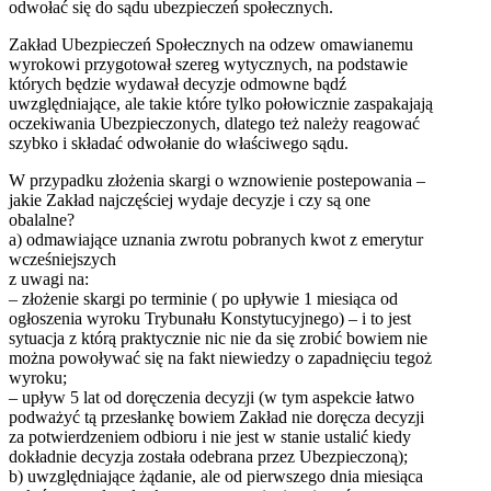
odwołać się do sądu ubezpieczeń społecznych.
Zakład Ubezpieczeń Społecznych na odzew omawianemu
wyrokowi przygotował szereg wytycznych, na podstawie
których będzie wydawał decyzje odmowne bądź
uwzględniające, ale takie które tylko połowicznie zaspakajają
oczekiwania Ubezpieczonych, dlatego też należy reagować
szybko i składać odwołanie do właściwego sądu.
W przypadku złożenia skargi o wznowienie postepowania –
jakie Zakład najczęściej wydaje decyzje i czy są one
obalalne?
a) odmawiające uznania zwrotu pobranych kwot z emerytur
wcześniejszych
z uwagi na:
– złożenie skargi po terminie ( po upływie 1 miesiąca od
ogłoszenia wyroku Trybunału Konstytucyjnego) – i to jest
sytuacja z którą praktycznie nic nie da się zrobić bowiem nie
można powoływać się na fakt niewiedzy o zapadnięciu tegoż
wyroku;
– upływ 5 lat od doręczenia decyzji (w tym aspekcie łatwo
podważyć tą przesłankę bowiem Zakład nie doręcza decyzji
za potwierdzeniem odbioru i nie jest w stanie ustalić kiedy
dokładnie decyzja została odebrana przez Ubezpieczoną);
b) uwzględniające żądanie, ale od pierwszego dnia miesiąca